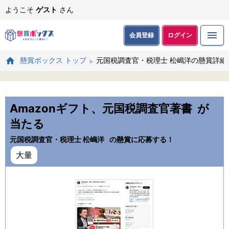
ようこそ
ゲスト
さん
会員登録
ログイン
元国税調査官・税理士 松嶋洋の懸賞詳細
懸賞ボックス トップ
Amazonギフト、元国税調査官著書
が
当たる
元国税調査官・税理士 松嶋洋
の懸賞に応募する！
大量