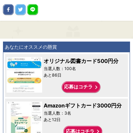
あなたにオススメの懸賞
オリジナル図書カード500円分
当選人数：100名
あと86日
keyboard_arrow_right
応募はコチラ
Amazonギフトカード3000円分
当選人数：3名
あと12日
keyboard_arrow_right
応募はコチラ