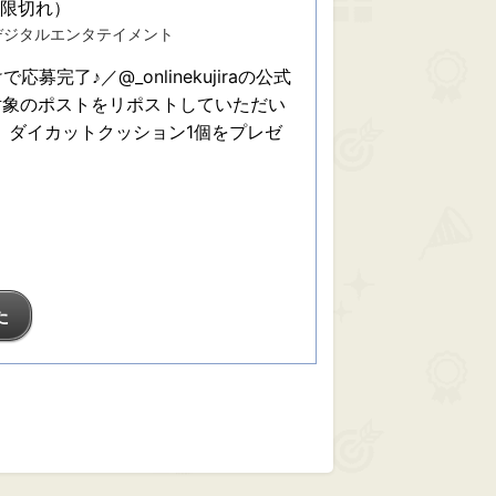
期限切れ）
デジタルエンタテイメント
完了♪／@_onlinekujiraの公式
ー＆対象のポストをリポストしていただい
k』ダイカットクッション1個をプレゼ
た