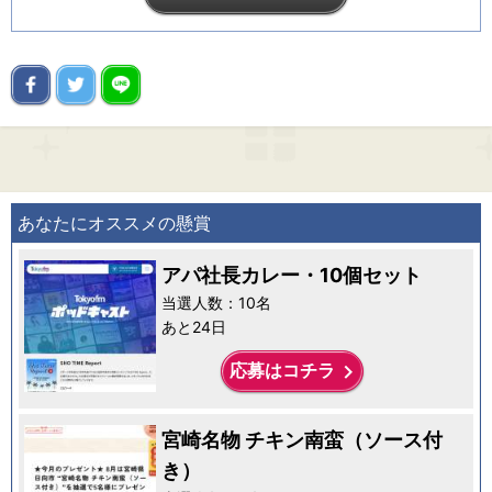
あなたにオススメの懸賞
アパ社長カレー・10個セット
当選人数：10名
あと24日
keyboard_arrow_right
応募はコチラ
宮崎名物 チキン南蛮（ソース付
き）