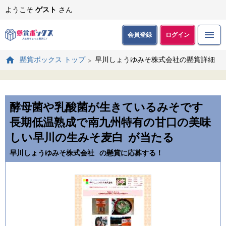
ようこそ
ゲスト
さん
会員登録
ログイン
早川しょうゆみそ株式会社の懸賞詳細
懸賞ボックス トップ
酵母菌や乳酸菌が生きているみそです
長期低温熟成で南九州特有の甘口の美味
しい早川の生みそ麦白
が当たる
早川しょうゆみそ株式会社
の懸賞に応募する！