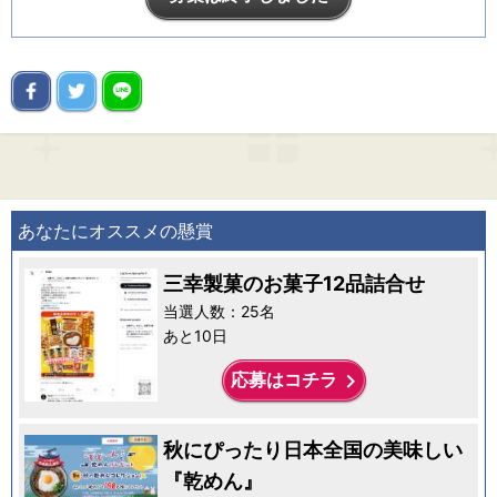
あなたにオススメの懸賞
三幸製菓のお菓子12品詰合せ
当選人数：25名
あと10日
keyboard_arrow_right
応募はコチラ
秋にぴったり日本全国の美味しい
『乾めん』