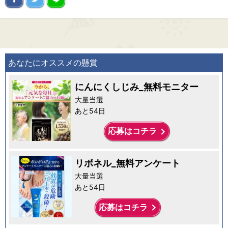
あなたにオススメの懸賞
にんにくしじみ_無料モニター
大量当選
あと54日
keyboard_arrow_right
応募はコチラ
リボネル_無料アンケート
大量当選
あと54日
keyboard_arrow_right
応募はコチラ