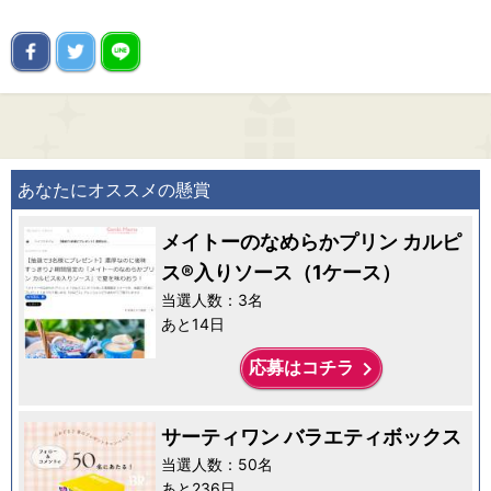
あなたにオススメの懸賞
メイトーのなめらかプリン カルピ
ス®入りソース（1ケース）
当選人数：3名
あと14日
keyboard_arrow_right
応募はコチラ
サーティワン バラエティボックス
当選人数：50名
あと236日