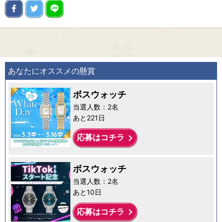
あなたにオススメの懸賞
ボスウォッチ
当選人数：2名
あと221日
keyboard_arrow_right
応募はコチラ
ボスウォッチ
当選人数：2名
あと10日
keyboard_arrow_right
応募はコチラ