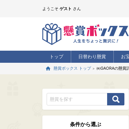
ようこそ
ゲスト
さん
トップ
日替わり懸賞
お
㈱GAORAの懸賞
懸賞ボックス トップ
条件から選ぶ