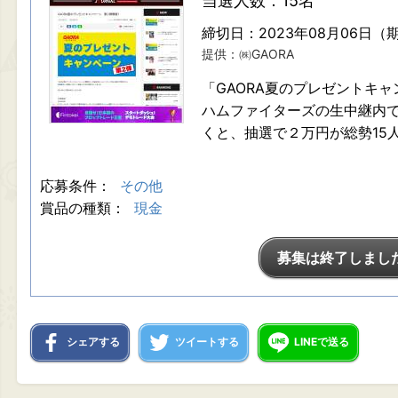
当選人数：15名
締切日：2023年08月06日（
提供：㈱GAORA
「GAORA夏のプレゼントキ
ハムファイターズの生中継内
くと、抽選で２万円が総勢15
応募条件：
その他
賞品の種類：
現金
募集は終了しまし
シェアする
ツイートする
LINEで送る