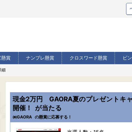
宝懸賞
ナンプレ懸賞
クロスワード懸賞
ビン
詳細
現金2万円 GAORA夏のプレゼントキ
開催！
が当たる
㈱GAORA
の懸賞に応募する！