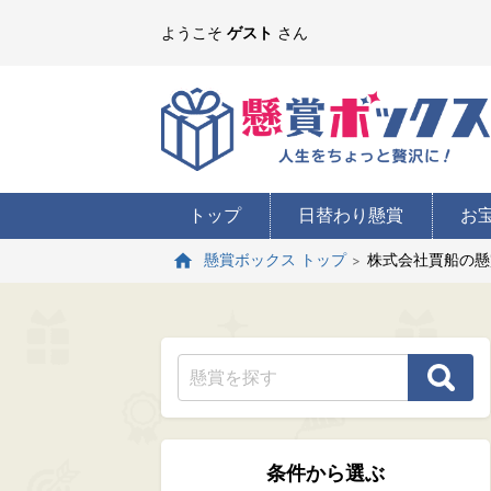
ようこそ
ゲスト
さん
トップ
日替わり懸賞
お
株式会社賈船の懸
懸賞ボックス トップ
条件から選ぶ