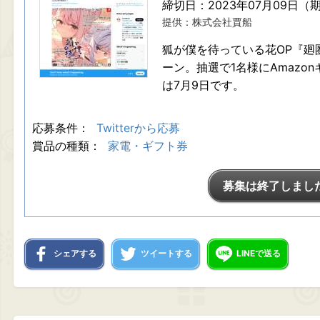
締切日：2023年07月09日（
提供：株式会社賈船
狐が僕を待っている花OP『廻
ーン。抽選で1名様にAmazo
は7月9日です。
応募条件：
Twitterから応募
賞品の種類：
家電・ギフト券
募集は終了しまし
シェアする
ツイートする
LINEで送る