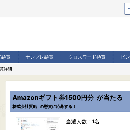
宝懸賞
ナンプレ懸賞
クロスワード懸賞
ビン
賞詳細
Amazonギフト券1500円分
が当たる
株式会社賈船
の懸賞に応募する！
当選人数：1名