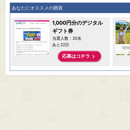
あなたにオススメの懸賞
1,000円分のデジタル
ギフト券
当選人数：20名
あと22日
keyboard_arrow_right
応募はコチラ