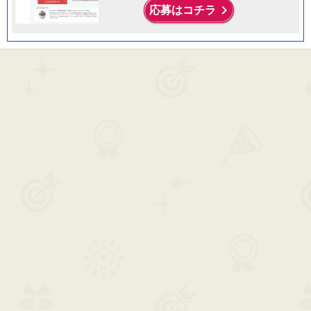
keyboard_arrow_right
応募はコチラ