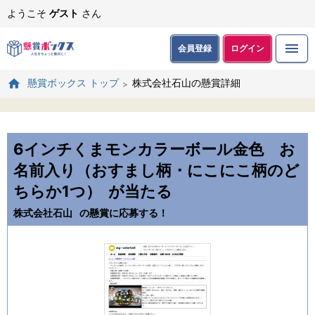
ようこそ
ゲスト
さん
会員登録
ログイン
株式会社石山の懸賞詳細
懸賞ボックス トップ
6インチくまモンカラーボール金色 お
名前入り（おすまし柄・にこにこ柄のど
ちらか1つ）
が当たる
株式会社石山
の懸賞に応募する！