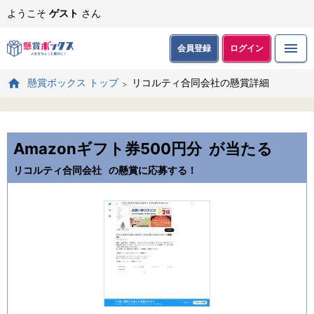
ようこそ
ゲスト
さん
会員登録
ログイン
リコルティ合同会社の懸賞詳細
懸賞ボックス トップ
Amazonギフト券500円分
が当たる
リコルティ合同会社
の懸賞に応募する！