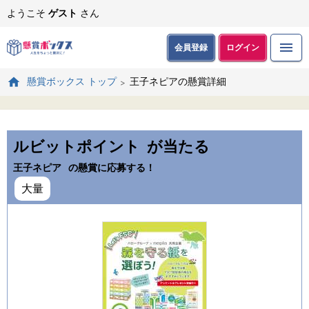
ようこそ
ゲスト
さん
会員登録
ログイン
王子ネピアの懸賞詳細
懸賞ボックス トップ
ルビットポイント
が当たる
王子ネピア
の懸賞に応募する！
大量