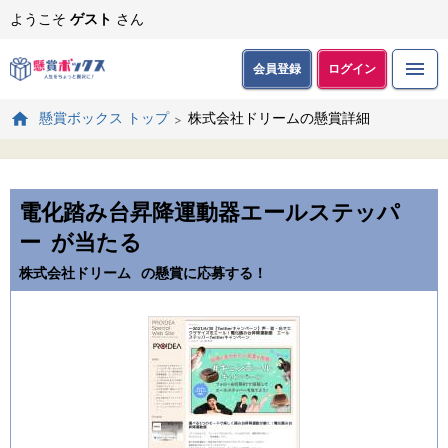
ようこそ
ゲスト
さん
会員登録
ログイン
株式会社ドリームの懸賞詳細
懸賞ボックス トップ
電化踏み台昇降運動器エールステッパ
ー
が当たる
株式会社ドリーム
の懸賞に応募する！