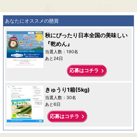
あなたにオススメの懸賞
秋にぴったり日本全国の美味しい
『乾めん』
当選人数：190名
あと24日
keyboard_arrow_right
応募はコチラ
きゅうり1箱(5kg)
当選人数：30名
あと6日
keyboard_arrow_right
応募はコチラ