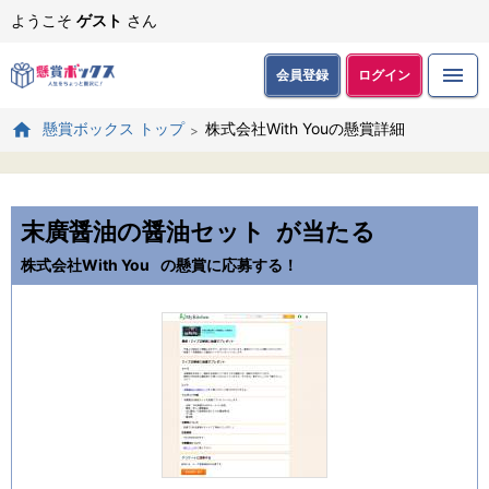
ようこそ
ゲスト
さん
会員登録
ログイン
株式会社With Youの懸賞詳細
懸賞ボックス トップ
末廣醤油の醤油セット
が当たる
株式会社With You
の懸賞に応募する！