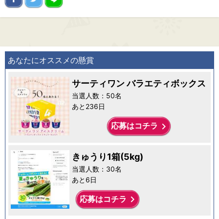
あなたにオススメの懸賞
サーティワン バラエティボックス
当選人数：50名
あと236日
keyboard_arrow_right
応募はコチラ
きゅうり1箱(5kg)
当選人数：30名
あと6日
keyboard_arrow_right
応募はコチラ