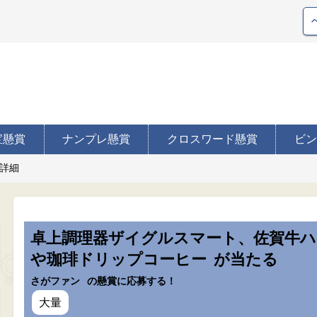
宝懸賞
ナンプレ懸賞
クロスワード懸賞
ビン
詳細
卓上調理器ザイグルスマート、佐賀牛
や珈琲ドリップコーヒー
が当たる
さがファン
の懸賞に応募する！
大量