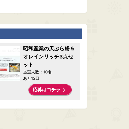
昭和産業の天ぷら粉＆
オレインリッチ3点セ
ット
当選人数：10名
あと12日
keyboard_arrow_right
応募はコチラ