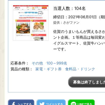
当選人数：104名
締切日：2021年06月01日（
提供：さがファン
佐賀のうまいもんが買えるさ
ント企画。１等商品は毎回変わ
イグルスマート、佐賀牛ハン
ーです。
応募条件：
その他
100～999名
賞品の種類：
家電・ギフト券
食料品・ドリンク
募集は終了しまし
シェアする
ツイートする
LINEで送る