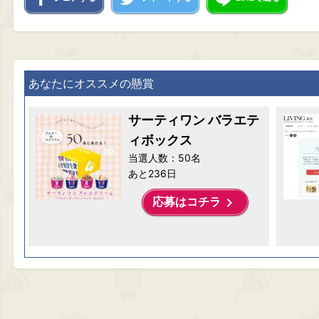
あなたにオススメの懸賞
サーティワン バラエテ
ィボックス
当選人数：50名
あと236日
keyboard_arrow_right
応募はコチラ