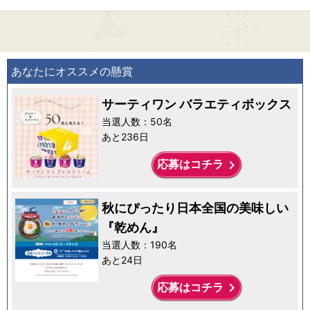
あなたにオススメの懸賞
サーティワン バラエティボックス
当選人数：50名
あと236日
keyboard_arrow_right
応募はコチラ
秋にぴったり日本全国の美味しい
『乾めん』
当選人数：190名
あと24日
keyboard_arrow_right
応募はコチラ