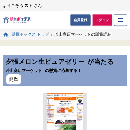
ようこそ
ゲスト
さん
会員登録
ログイン
若山商店マーケットの懸賞詳細
懸賞ボックス トップ
夕張メロン生ピュアゼリー
が当たる
若山商店マーケット
の懸賞に応募する！
簡単