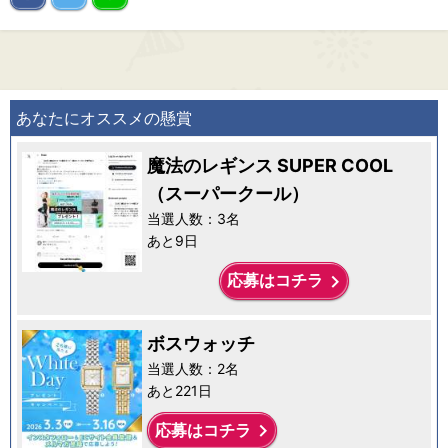
あなたにオススメの懸賞
魔法のレギンス SUPER COOL
（スーパークール）
当選人数：3名
あと9日
keyboard_arrow_right
応募はコチラ
ボスウォッチ
当選人数：2名
あと221日
keyboard_arrow_right
応募はコチラ