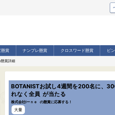
宝懸賞
ナンプレ懸賞
クロスワード懸賞
ビン
の懸賞詳細
BOTANISTお試し4週間を200名に、3
れなく全員
が当たる
株式会社Iーｎｅ
の懸賞に応募する！
大量