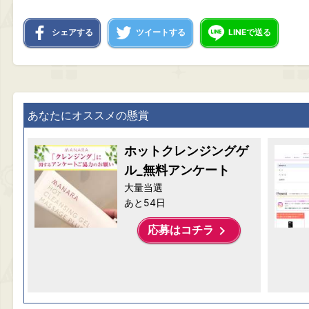
シェアする
ツイートする
LINEで送る
あなたにオススメの懸賞
ホットクレンジングゲ
ル_無料アンケート
大量当選
あと54日
keyboard_arrow_right
応募はコチラ