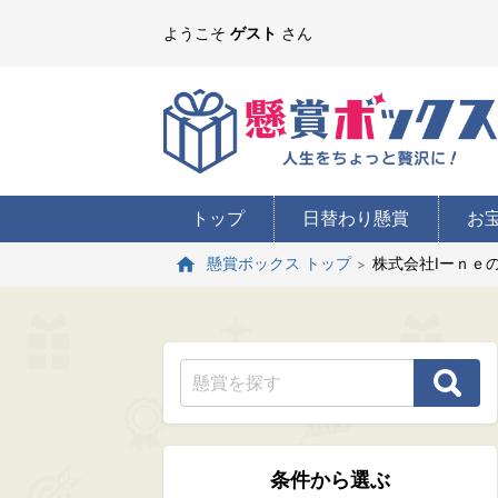
ようこそ
ゲスト
さん
トップ
日替わり懸賞
お
株式会社Iーｎｅ
懸賞ボックス トップ
条件から選ぶ