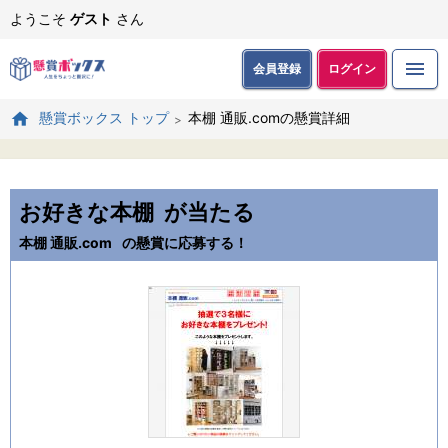
ようこそ
ゲスト
さん
会員登録
ログイン
本棚 通販.comの懸賞詳細
懸賞ボックス トップ
お好きな本棚
が当たる
本棚 通販.com
の懸賞に応募する！