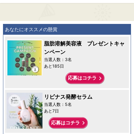
あなたにオススメの懸賞
脂肪溶解美容液 プレゼントキャ
ンペーン
当選人数：3名
あと185日
keyboard_arrow_right
応募はコチラ
リビナス発酵セラム
当選人数：5名
あと7日
keyboard_arrow_right
応募はコチラ