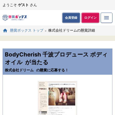
ようこそ
ゲスト
さん
会員登録
ログイン
株式会社ドリームの懸賞詳細
懸賞ボックス トップ
BodyCherish 千波プロデュース ボディ
オイル
が当たる
株式会社ドリーム
の懸賞に応募する！