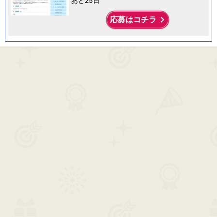
あと25日
keyboard_arrow_right
応募はコチラ