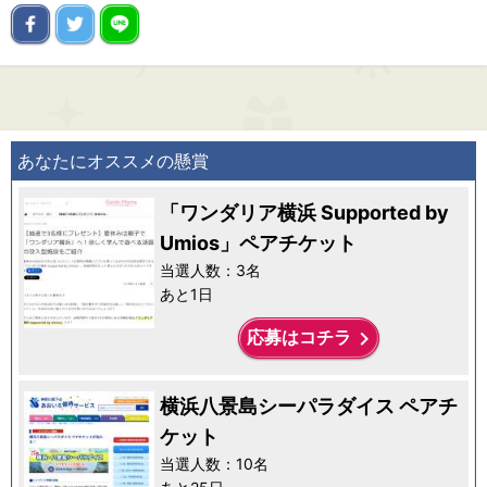
あなたにオススメの懸賞
「ワンダリア横浜 Supported by
Umios」ペアチケット
当選人数：3名
あと1日
keyboard_arrow_right
応募はコチラ
横浜八景島シーパラダイス ペアチ
ケット
当選人数：10名