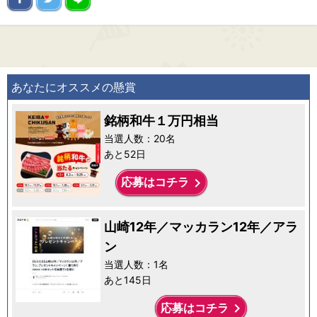
あなたにオススメの懸賞
銘柄和牛１万円相当
当選人数：20名
あと52日
keyboard_arrow_right
応募はコチラ
山崎12年／マッカラン12年／アラ
ン
当選人数：1名
あと145日
keyboard_arrow_right
応募はコチラ