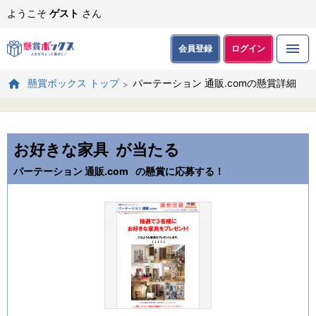
ようこそ
ゲスト
さん
会員登録
ログイン
パーテーション 通販.comの懸賞詳細
懸賞ボックス トップ
お好きな家具
が当たる
パーテーション 通販.com
の懸賞に応募する！