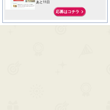
あと11日
keyboard_arrow_right
応募はコチラ