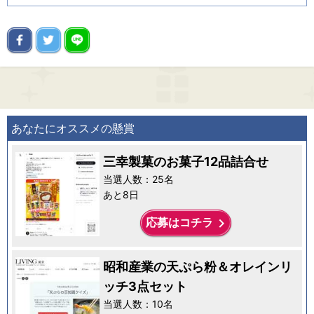
あなたにオススメの懸賞
三幸製菓のお菓子12品詰合せ
当選人数：25名
あと8日
keyboard_arrow_right
応募はコチラ
昭和産業の天ぷら粉＆オレインリ
ッチ3点セット
当選人数：10名