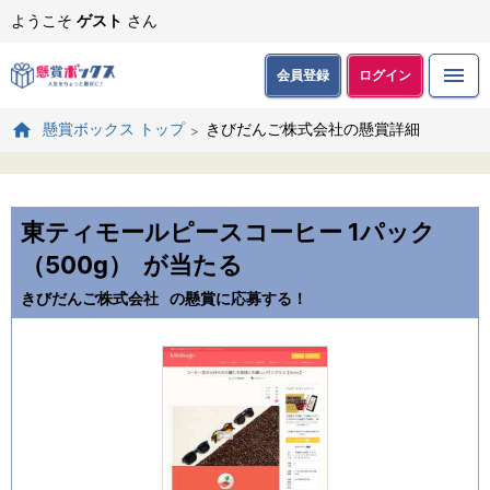
ようこそ
ゲスト
さん
会員登録
ログイン
きびだんご株式会社の懸賞詳細
懸賞ボックス トップ
東ティモールピースコーヒー 1パック
（500g）
が当たる
きびだんご株式会社
の懸賞に応募する！