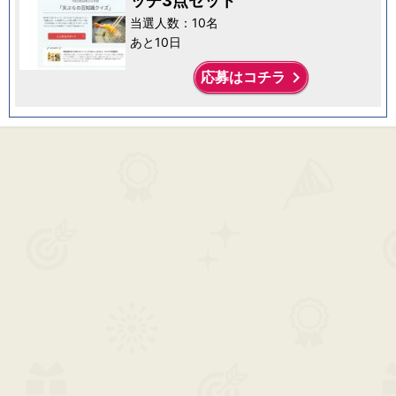
ッチ3点セット
当選人数：10名
あと10日
keyboard_arrow_right
応募はコチラ