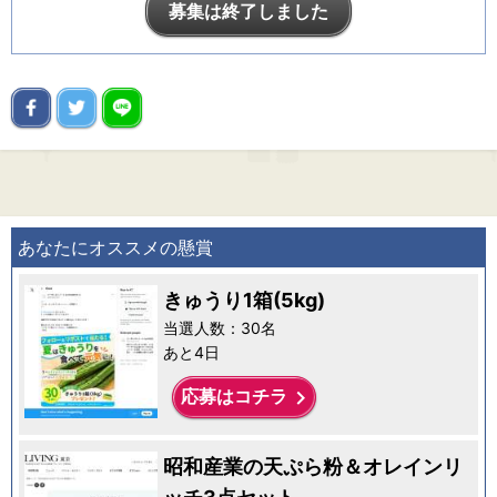
募集は終了しました
あなたにオススメの懸賞
きゅうり1箱(5kg)
当選人数：30名
あと4日
keyboard_arrow_right
応募はコチラ
昭和産業の天ぷら粉＆オレインリ